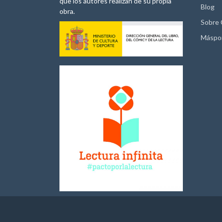
que los autores realizan de su propia
Blog
obra.
Sobre
Máspo