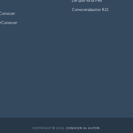
De qué va la Peli
Conoceralautor R.D.
 Conocer
rConocer
COPYRIGHT © 2026.
CONOCER AL AUTOR
.