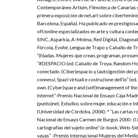
Contemporáneo Artium, Filmoteca de Canarias y
primera exposición de net.art sobre ciberfeminis
Barcelona, España). Ha publicado en prestigiosas
off/online especializados en arte y cultura cont
SINC, Asparkía, A-Mnima, Red Digital, Diagonal, 
Fórcola, Evohé, Lengua de Trapo y Caballo de 
“(h)adas. Mujeres que crean, programan, prosume
“#DESPACIO (ed. Caballo de Troya, Random Hou
conectado. (Ciber)espacio y (auto)gestión del yo
connessi. Spazi virtuali e costruzione dell’io” (ed.
own. (Cyber)space and (self)management of the s
Internet”-Premio Nacional de Ensayo Caja Madri
(punto)net. Estudios sobre mujer, educación e 
(Universidad de Córdoba, 2004); * “Las cartas ro
Nacional de Ensayo Carmen de Burgos 2000- (I.E.
cartografías del sujeto online” (e-book, Web-Si
vayas” -Premio Internacional Mujeres del Medio