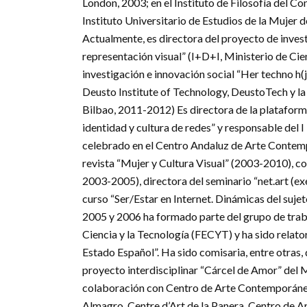
London, 2003; en el Instituto de Filosofía del Co
Instituto Universitario de Estudios de la Muje
Actualmente, es directora del proyecto de inves
representación visual” (I+D+I, Ministerio de Ci
investigación e innovación social “Her techno h(
Deusto Institute of Technology, DeustoTech y la
Bilbao, 2011-2012) Es directora de la plataforma
identidad y cultura de redes” y responsable del
celebrado en el Centro Andaluz de Arte Contempo
revista “Mujer y Cultura Visual” (2003-2010), co
2003-2005), directora del seminario “net.art (e
curso “Ser/Estar en Internet. Dinámicas del su
2005 y 2006 ha formado parte del grupo de traba
Ciencia y la Tecnología (FECYT) y ha sido relato
Estado Español”. Ha sido comisaria, entre otras, 
proyecto interdisciplinar “Cárcel de Amor” del
colaboración con Centro de Arte Contemporáne
Almagro, Centre d’Art de la Panera, Centro de 