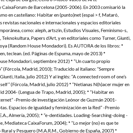
 CaixaForum de Barcelona (2005-2006). En 2003 comisarió la
mo en castellano: Habitar en (punto)net (espai > f, Mataró,
 revistas nacionales e internacionales y espacios editoriales
emporánea, como: aleph, artszin, Estudios Visuales, Feminismo-s,
Teknokultura, Papers d’Art, y en editoriales como Turner, Giunti,
Troya (Random House Mondadori). Es AUTORA de los libros: *
n, teclean. (ed. Páginas de Espuma, mayo de 2013) *
se Mondadori, septiembre 2012) * “Un cuarto propio
” (Fórcola, Madrid, 2010); Traducido al italiano: “Sempre
 Giunti, Italia, julio 2012) Y al inglés: “A connected room of one’s
elf” (Fórcola, Madrid, julio 2012) * “Netianas N(h)acer mujer en
d 2004- (Lengua de Trapo, Madrid, 2005); * “Habitar en
Internet” -Premio de investigación Leónor de Guzmán 2001-
tas. Espacios de igualdad y feminización en la Red” -Premio
A., Almería, 2005); * “e-dentidades. Loading-Searching-doing -
de, Mediateca CaixaForum, 2004); * “Lo mejor (no) es que te
 Rural y Pesquero (M.A.R.M., Gobierno de España, 2007) *