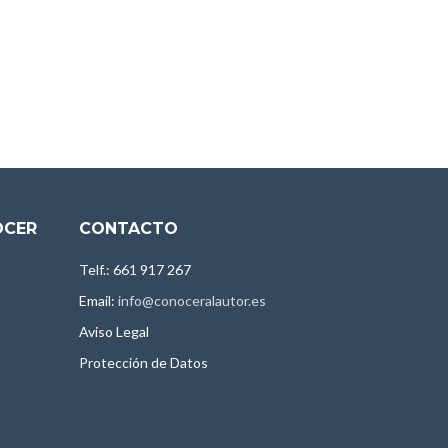
OCER
CONTACTO
Telf.: 661 917 267
Email:
info@conoceralautor.es
Aviso Legal
Protección de Datos