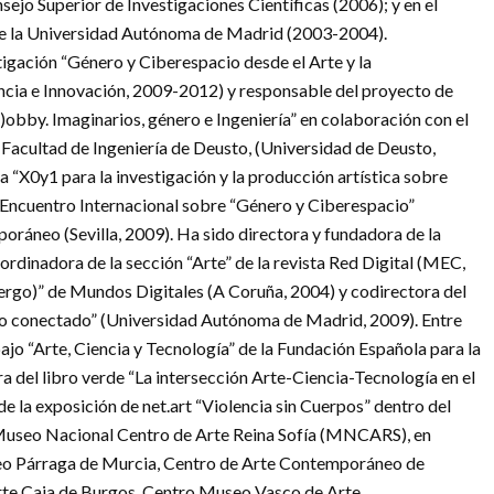
nsejo Superior de Investigaciones Científicas (2006); y en el
r de la Universidad Autónoma de Madrid (2003-2004).
tigación “Género y Ciberespacio desde el Arte y la
encia e Innovación, 2009-2012) y responsable del proyecto de
j)obby. Imaginarios, género e Ingeniería” en colaboración con el
 Facultad de Ingeniería de Deusto, (Universidad de Deusto,
 “X0y1 para la investigación y la producción artística sobre
 I Encuentro Internacional sobre “Género y Ciberespacio”
ráneo (Sevilla, 2009). Ha sido directora y fundadora de la
ordinadora de la sección “Arte” de la revista Red Digital (MEC,
xergo)” de Mundos Digitales (A Coruña, 2004) y codirectora del
jeto conectado” (Universidad Autónoma de Madrid, 2009). Entre
jo “Arte, Ciencia y Tecnología” de la Fundación Española para la
ra del libro verde “La intersección Arte-Ciencia-Tecnología en el
de la exposición de net.art “Violencia sin Cuerpos” dentro del
 Museo Nacional Centro de Arte Reina Sofía (MNCARS), en
o Párraga de Murcia, Centro de Arte Contemporáneo de
Arte Caja de Burgos, Centro Museo Vasco de Arte