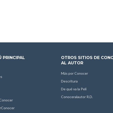
 PRINCIPAL
OTROS SITIOS DE CON
AL AUTOR
Más por Conocer
es
Descritura
De qué va la Peli
Conoceralautor R.D.
 Conocer
rConocer