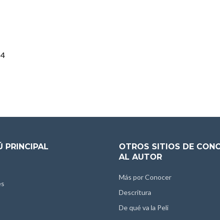
14
 PRINCIPAL
OTROS SITIOS DE CON
AL AUTOR
Más por Conocer
es
Descritura
De qué va la Peli