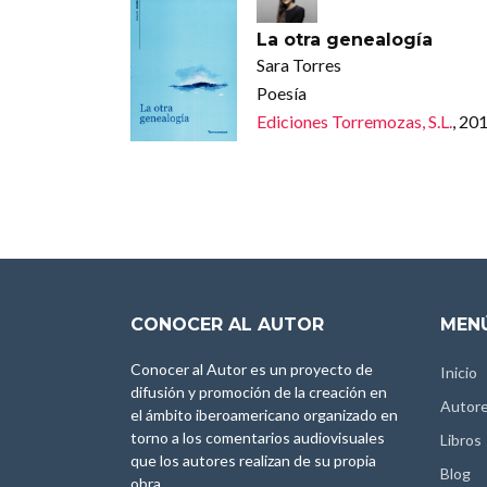
La otra genealogía
Sara Torres
Poesía
Ediciones Torremozas, S.L.
, 20
CONOCER AL AUTOR
MENÚ
Conocer al Autor es un proyecto de
Inicio
difusión y promoción de la creación en
Autor
el ámbito iberoamericano organizado en
torno a los comentarios audiovisuales
Libros
que los autores realizan de su propia
Blog
obra.