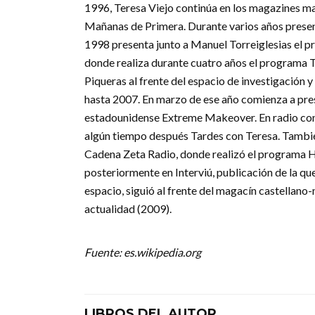
1996, Teresa Viejo continúa en los magazines ma
Mañanas de Primera. Durante varios años present
1998 presenta junto a Manuel Torreiglesias el p
donde realiza durante cuatro años el programa T
Piqueras al frente del espacio de investigación y
hasta 2007. En marzo de ese año comienza a pre
estadounidense Extreme Makeover. En radio con
algún tiempo después Tardes con Teresa. También
Cadena Zeta Radio, donde realizó el programa H
posteriormente en Interviú, publicación de la que
espacio, siguió al frente del magacín castella
actualidad (2009).
Fuente: es.wikipedia.org
LIBROS DEL AUTOR