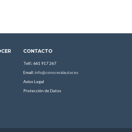
OCER
CONTACTO
Telf.: 661 917 267
Email:
info@conoceralautor.es
Aviso Legal
Protección de Datos