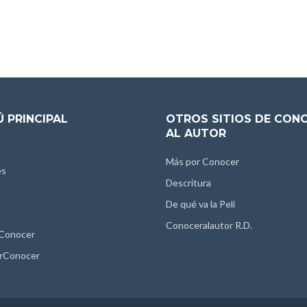
 PRINCIPAL
OTROS SITIOS DE CON
AL AUTOR
Más por Conocer
es
Descritura
De qué va la Peli
Conoceralautor R.D.
 Conocer
rConocer