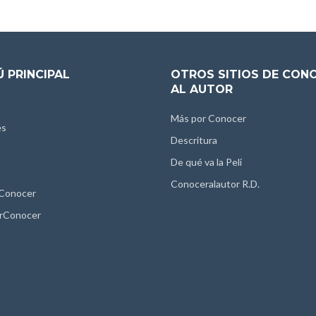
 PRINCIPAL
OTROS SITIOS DE CON
AL AUTOR
Más por Conocer
es
Descritura
De qué va la Peli
Conoceralautor R.D.
 Conocer
rConocer