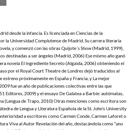
id desde la infancia. Es licenciada en Ciencias de la
r la Universidad Complutense de Madrid. Su carrera literaria
 novela, y comenzó con las obras Quijote´s Show (Madrid, 1999),
os destinadas a ser ángeles (Madrid, 2006) Ese mismo año ganó
era novela El Ingrediente Secreto (Algaida, 2006) obteniendo el
 paso por el Royal Court Theatre de Londres dejó traducidos al
de estreno próximamente en España y Francia, y La mejor
2009 fue un año de publicaciones colectivas entre las que
451 Editores, 2009) y el ensayo De Galatea a Barbie: autómatas,
nina (Lengua de Trapo, 2010) Otras menciones como escritora son
tedra de Lengua y Literatura Española de la St. John’s University
anterioridad a escritores como Carmen Conde, Carmen Laforet o
tura Viva al Autor Revelación del año, destacándola como “uno