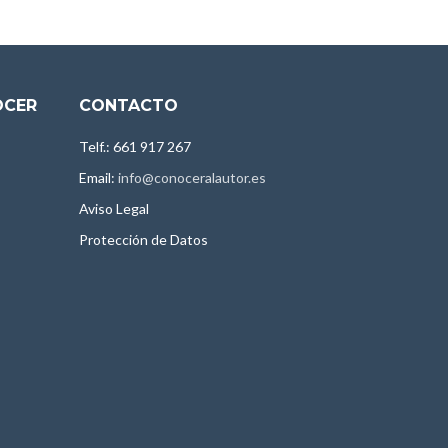
OCER
CONTACTO
Telf.: 661 917 267
Email:
info@conoceralautor.es
Aviso Legal
Protección de Datos