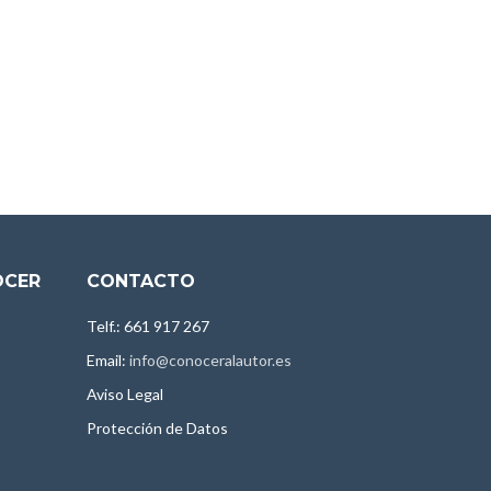
OCER
CONTACTO
Telf.: 661 917 267
Email:
info@conoceralautor.es
Aviso Legal
Protección de Datos