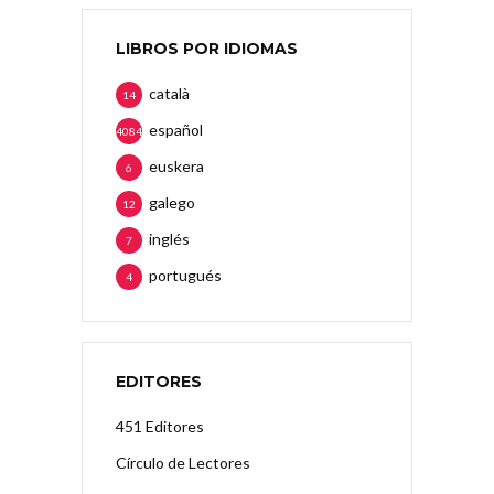
LIBROS POR IDIOMAS
català
14
español
4084
euskera
6
galego
12
inglés
7
portugués
4
EDITORES
451 Editores
Círculo de Lectores