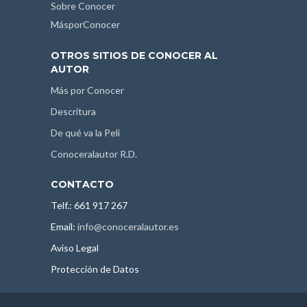
Sobre Conocer
MásporConocer
OTROS SITIOS DE CONOCER AL
AUTOR
Más por Conocer
Descritura
De qué va la Peli
Conoceralautor R.D.
CONTACTO
Telf.: 661 917 267
Email:
info@conoceralautor.es
Aviso Legal
Protección de Datos