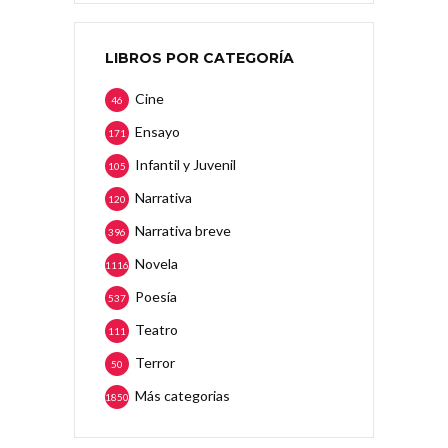
LIBROS POR CATEGORÍA
Cine
46
Ensayo
171
Infantil y Juvenil
105
Narrativa
120
Narrativa breve
396
Novela
1116
Poesía
537
Teatro
111
Terror
50
Más categorias
1850