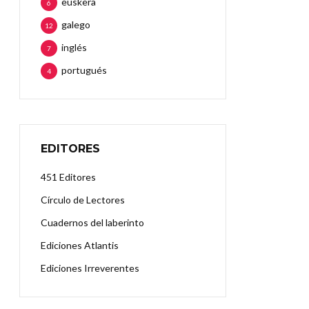
euskera
6
galego
12
inglés
7
portugués
4
EDITORES
451 Editores
Círculo de Lectores
Cuadernos del laberinto
Ediciones Atlantis
Ediciones Irreverentes