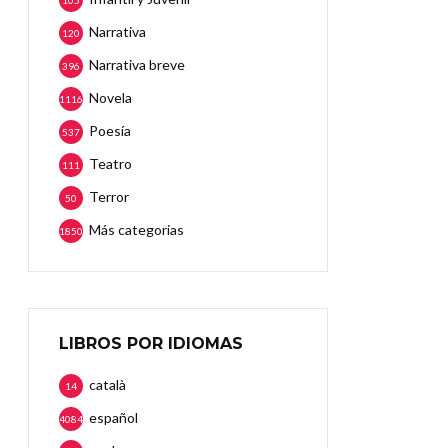
105
Narrativa
120
Narrativa breve
396
Novela
1116
Poesía
537
Teatro
111
Terror
50
Más categorias
1850
LIBROS POR IDIOMAS
català
14
español
4084