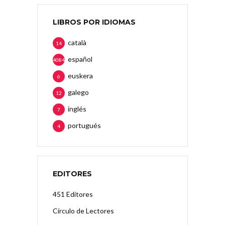
LIBROS POR IDIOMAS
català
14
español
4084
euskera
6
galego
12
inglés
7
portugués
4
EDITORES
451 Editores
Círculo de Lectores