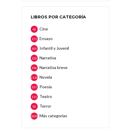
LIBROS POR CATEGORÍA
Cine
46
Ensayo
171
Infantil y Juvenil
105
Narrativa
120
Narrativa breve
396
Novela
1116
Poesía
537
Teatro
111
Terror
50
Más categorias
1850