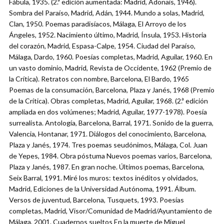
Fábula, 1935. (2.ª edición aumentada: Madrid, Adonais, 1946).
Sombra del Paraíso, Madrid, Adán, 1944. Mundo a solas, Madrid,
Clan, 1950. Poemas paradisíacos, Málaga, El Arroyo de los
Ángeles, 1952. Nacimiento último, Madrid, Ínsula, 1953. Historia
del corazón, Madrid, Espasa-Calpe, 1954. Ciudad del Paraíso,
Málaga, Dardo, 1960. Poesías completas, Madrid, Aguilar, 1960. En
un vasto dominio, Madrid, Revista de Occidente, 1962 (Premio de
la Crítica). Retratos con nombre, Barcelona, El Bardo, 1965
Poemas de la consumación, Barcelona, Plaza y Janés, 1968 (Premio
de la Crítica). Obras completas, Madrid, Aguilar, 1968. (2.ª edición
ampliada en dos volúmenes; Madrid, Aguilar, 1977-1978). Poesía
surrealista. Antología, Barcelona, Barral, 1971. Sonido de la guerra,
Valencia, Hontanar, 1971. Diálogos del conocimiento, Barcelona,
Plaza y Janés, 1974. Tres poemas seudónimos, Málaga, Col. Juan
de Yepes, 1984. Obra póstuma Nuevos poemas varios, Barcelona,
Plaza y Janés, 1987. En gran noche. Últimos poemas, Barcelona,
Seix Barral, 1991. Miré los muros: textos inéditos y olvidados,
Madrid, Ediciones de la Universidad Autónoma, 1991. Álbum.
Versos de juventud, Barcelona, Tusquets, 1993. Poesías
completas, Madrid, Visor/Comunidad de Madrid/Ayuntamiento de
Málaga, 2001. Cuadernos sueltos En la muerte de Miguel