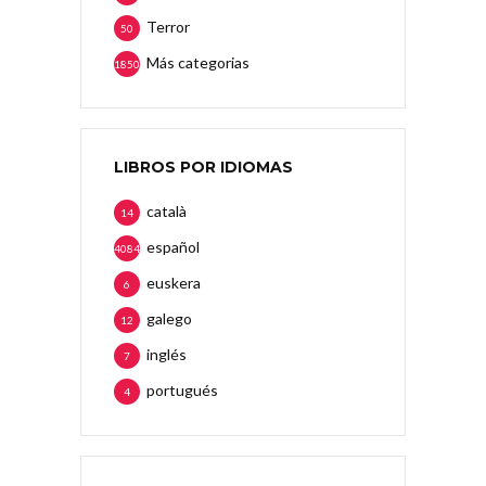
Terror
50
Más categorias
1850
LIBROS POR IDIOMAS
català
14
español
4084
euskera
6
galego
12
inglés
7
portugués
4