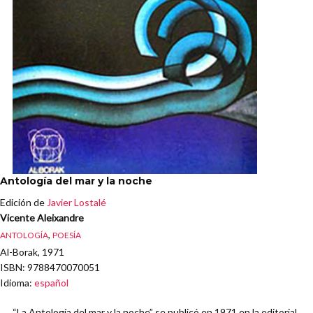
Antología del mar y la noche
Edición de
Javier Lostalé
Vicente Aleixandre
,
ANTOLOGÍA
POESÍA
Al-Borak, 1971
ISBN
: 9788470070051
Idioma
:
español
“La Antología del mar y la noche” se publicó en 1971 en la editorial