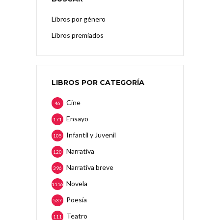
Libros por género
Libros premiados
LIBROS POR CATEGORÍA
Cine
46
Ensayo
171
Infantil y Juvenil
105
Narrativa
120
Narrativa breve
396
Novela
1116
Poesía
537
Teatro
111