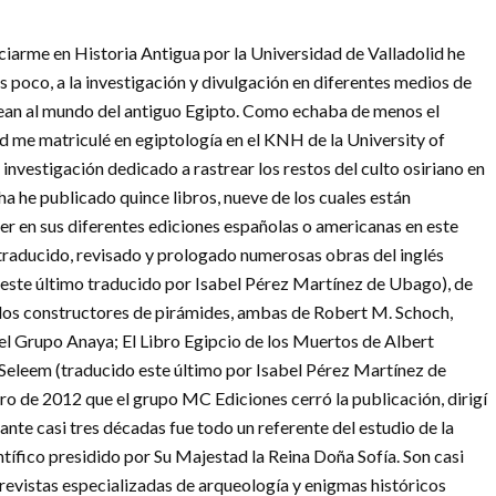
ciarme en Historia Antigua por la Universidad de Valladolid he
 poco, a la investigación y divulgación en diferentes medios de
ean al mundo del antiguo Egipto. Como echaba de menos el
d me matriculé en egiptología en el KNH de la University of
nvestigación dedicado a rastrear los restos del culto osiriano en
ha he publicado quince libros, nueve de los cuales están
er en sus diferentes ediciones españolas o americanas en este
 traducido, revisado y prologado numerosas obras del inglés
(este último traducido por Isabel Pérez Martínez de Ubago), de
e los constructores de pirámides, ambas de Robert M. Schoch,
del Grupo Anaya; El Libro Egipcio de los Muertos de Albert
eleem (traducido este último por Isabel Pérez Martínez de
ero de 2012 que el grupo MC Ediciones cerró la publicación, dirigí
nte casi tres décadas fue todo un referente del estudio de la
tífico presidido por Su Majestad la Reina Doña Sofía. Son casi
 revistas especializadas de arqueología y enigmas históricos