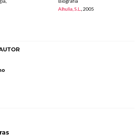
gía,
Biografía
Alhulia, S.L.
, 2005
 AUTOR
ho
ras