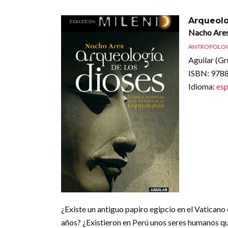
Arqueolo
Nacho Are
ANTROPOLO
Aguilar (Gr
ISBN
: 97
Idioma
:
esp
¿Existe un antiguo papiro egipcio en el Vaticano 
años? ¿Existieron en Perú unos seres humanos qu