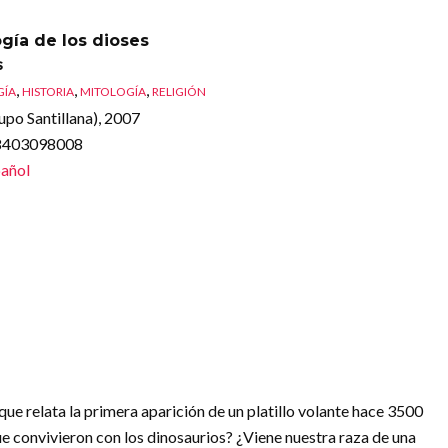
gía de los dioses
s
,
,
,
GÍA
HISTORIA
MITOLOGÍA
RELIGIÓN
upo Santillana), 2007
88403098008
añol
que relata la primera aparición de un platillo volante hace 3500
e convivieron con los dinosaurios? ¿Viene nuestra raza de una