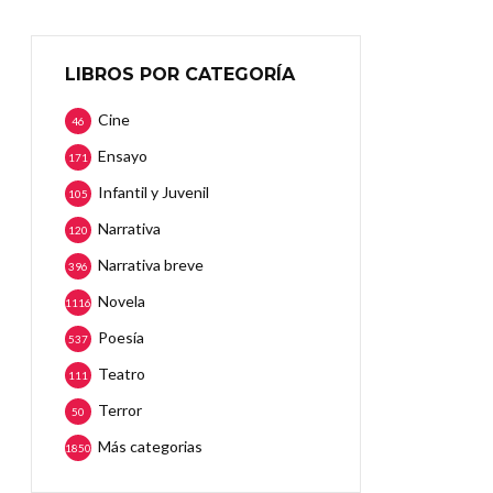
LIBROS POR CATEGORÍA
Cine
46
Ensayo
171
Infantil y Juvenil
105
Narrativa
120
Narrativa breve
396
Novela
1116
Poesía
537
Teatro
111
Terror
50
Más categorias
1850