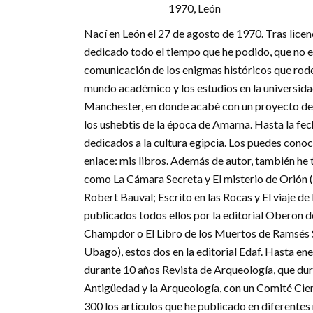
1970, León
Nací en León el 27 de agosto de 1970. Tras licen
dedicado todo el tiempo que he podido, que no es
comunicación de los enigmas históricos que rod
mundo académico y los estudios en la universida
Manchester, en donde acabé con un proyecto de i
los ushebtis de la época de Amarna. Hasta la fec
dedicados a la cultura egipcia. Los puedes conoc
enlace: mis libros. Además de autor, también he
como La Cámara Secreta y El misterio de Orión 
Robert Bauval; Escrito en las Rocas y El viaje d
publicados todos ellos por la editorial Oberon 
Champdor o El Libro de los Muertos de Ramsés S
Ubago), estos dos en la editorial Edaf. Hasta en
durante 10 años Revista de Arqueología, que dura
Antigüedad y la Arqueología, con un Comité Cien
300 los artículos que he publicado en diferentes