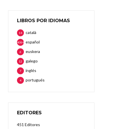
LIBROS POR IDIOMAS
català
14
español
4084
euskera
6
galego
12
inglés
7
portugués
4
EDITORES
451 Editores