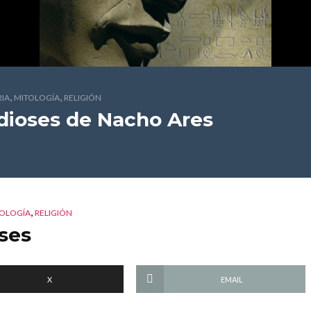
,
,
RIA
MITOLOGÍA
RELIGIÓN
dioses
de Nacho Ares
,
OLOGÍA
RELIGIÓN
oses
X
EMAIL