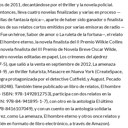
 de 2011, decantándose por el thriller y la novela policial.
ntonces, lleva cuatro novelas finalizadas y varias en proceso —
llas de fantasía épica—, aparte de haber sido ganador o finalista
ios de sus relatos cortos emitidos por varias emisoras de radio —
Fue un héroe, Sabor de amor o La ruleta de la fortuna—, el relato
l hombre eterno, la novela finalista del II Premio Wilkie Collins
 novela finalista del III Premio de Novela Breve Oscar Wilde,
tro novelas editadas en papel, Los crímenes del ajedrez
), que salió a la venta en septiembre de 2012, La amenaza
) , un thriller futurista, Masacre en Nueva York (CreateSpace,
ra protagonizada por el detective Cutfield, y August. Pecado
8248). También tiene publicado un libro de relatos, El hombre
– ISBN: 978-1492812753), participa con dos relatos en la
N: 978-84-941895-1-7), con otro en la antología El último
8-8416107049), y con un cuento en la antología solidaria
drez, como La amenaza, El hombre eterno y otros once relatos y
én en formato de libro electrónico, a través de Amazon).