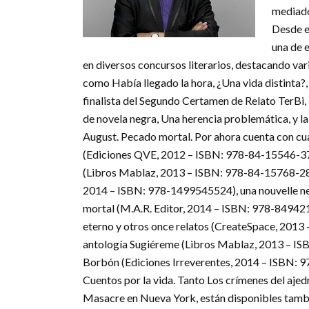
mediados
Desde e
una de e
en diversos concursos literarios, destacando var
como Había llegado la hora, ¿Una vida distinta?, 
finalista del Segundo Certamen de Relato TerBi, E
de novela negra, Una herencia problemática, y la
August. Pecado mortal. Por ahora cuenta con cua
(Ediciones QVE, 2012 – ISBN: 978-84-15546-37-5
(Libros Mablaz, 2013 – ISBN: 978-84-15768-28-9
2014 – ISBN: 978-1499545524), una nouvelle neg
mortal (M.A.R. Editor, 2014 – ISBN: 978-849421
eterno y otros once relatos (CreateSpace, 2013 
antología Sugiéreme (Libros Mablaz, 2013 – ISB
Borbón (Ediciones Irreverentes, 2014 – ISBN: 97
Cuentos por la vida. Tanto Los crímenes del aje
Masacre en Nueva York, están disponibles tambi