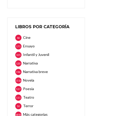
LIBROS POR CATEGORÍA
Cine
46
Ensayo
171
Infantil y Juvenil
105
Narrativa
120
Narrativa breve
396
Novela
1116
Poesía
537
Teatro
111
Terror
50
Más categorias
1850