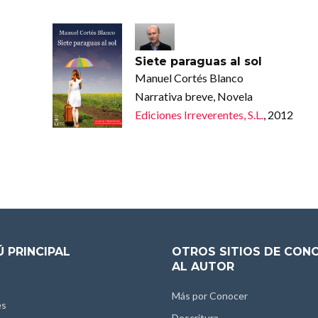
Siete paraguas al sol
Manuel Cortés Blanco
Narrativa breve, Novela
Ediciones Irreverentes, S.L.
, 2012
 PRINCIPAL
OTROS SITIOS DE CON
AL AUTOR
Más por Conocer
es
Descritura