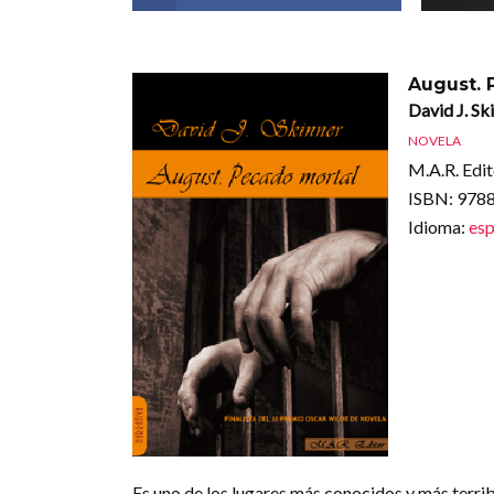
August. 
David J. Sk
NOVELA
M.A.R. Edit
ISBN
: 97
Idioma
:
esp
Es uno de los lugares más conocidos y más terribl