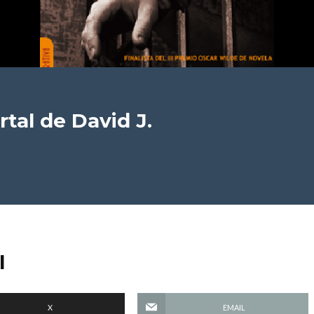
rtal
de David J.
l
X
EMAIL