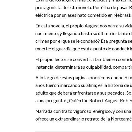
protagonista de esta novela. Por él ha de pasar 
eléctrica por un asesinato cometido en Nebraska
En esta novela, el propio August nos narra su vi
nacimiento, y llegando hasta su último instante
crimen por el que se le condenó? Esa pregunta se 
muerte: el guardia que está a punto de conducirle 
El propio lector se convertirá también en confiden
instancia, determinará su culpabilidad, compartir
A lo largo de estas páginas podremos conocer una
años fueron marcando su alma; es la historia de un
adulto que deberá enfrentarse a sus pecados. Sol
a una pregunta: ¿Quién fue Robert August Robe
Narrada con trazo vigoroso, enérgico, y con un
ofrece un extraordinario retrato de la Norteamé