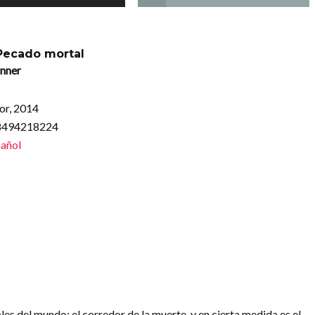
Pecado mortal
inner
or, 2014
88494218224
añol
es del mundo: el corredor de la muerte, y en cierta medida es el