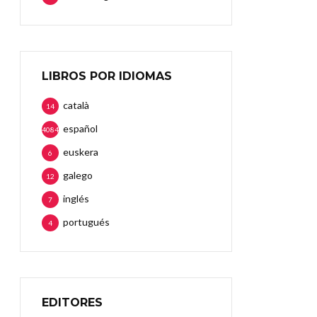
LIBROS POR IDIOMAS
català
14
español
4084
euskera
6
galego
12
inglés
7
portugués
4
EDITORES