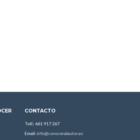
OCER
CONTACTO
Telf.: 661 917 267
Email:
info@conoceralautor.es