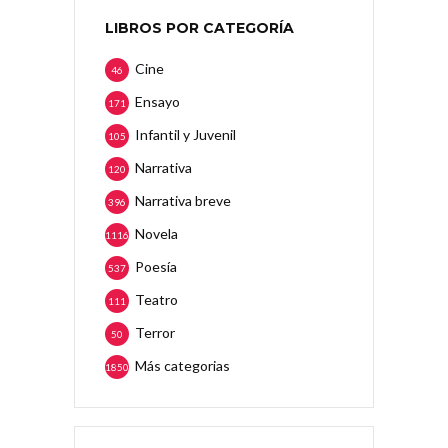
LIBROS POR CATEGORÍA
Cine
46
Ensayo
171
Infantil y Juvenil
105
Narrativa
120
Narrativa breve
396
Novela
1116
Poesía
537
Teatro
111
Terror
50
Más categorias
1850