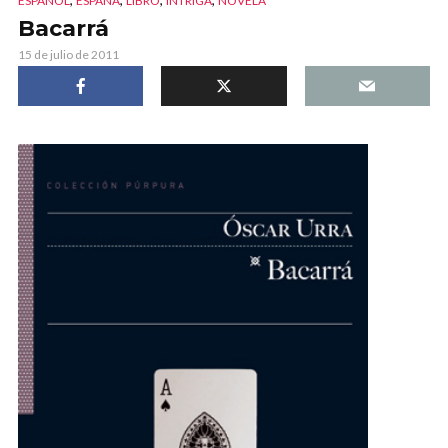
ESPAÑOL
ESPAÑA
LIBRO
INTRIGA
NOVELA
Bacarrá
15 de julio de 2011