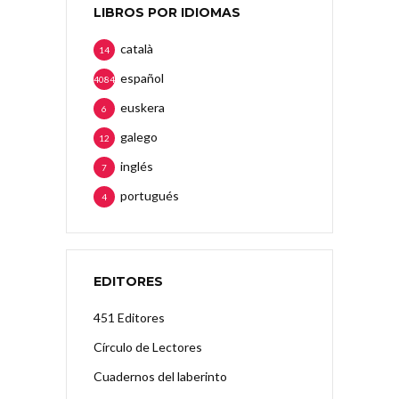
LIBROS POR IDIOMAS
català
14
español
4084
euskera
6
galego
12
inglés
7
portugués
4
EDITORES
451 Editores
Círculo de Lectores
Cuadernos del laberinto