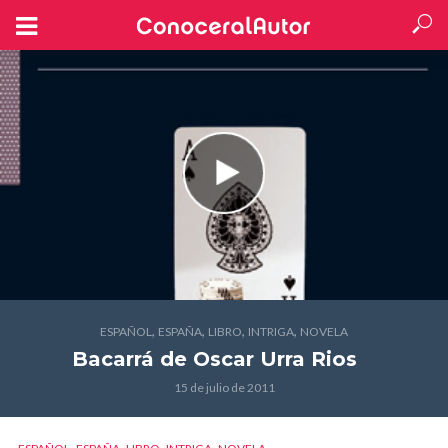
,
,
,
,
ESPAÑOL
ESPAÑA
LIBRO
INTRIGA
NOVELA
Bacarrá
de Oscar Urra Rios
15 de julio de 2011
,
,
,
,