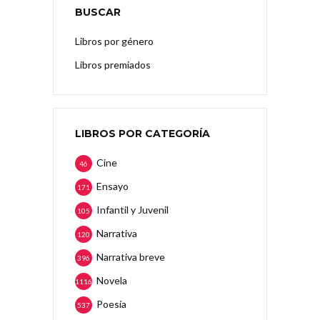
BUSCAR
Libros por género
Libros premiados
LIBROS POR CATEGORÍA
Cine
46
Ensayo
171
Infantil y Juvenil
105
Narrativa
120
Narrativa breve
396
Novela
1116
Poesía
537