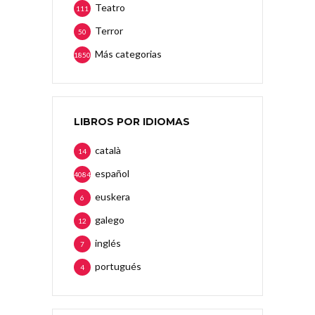
Teatro
111
Terror
50
Más categorias
1850
LIBROS POR IDIOMAS
català
14
español
4084
euskera
6
galego
12
inglés
7
portugués
4