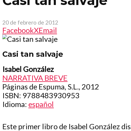
Casi tan salvaje
20 de febrero de 2012
Facebook
X
Email
Casi tan salvaje
Isabel González
NARRATIVA BREVE
Páginas de Espuma, S.L., 2012
ISBN
: 9788483930953
Idioma
:
español
Este primer libro de Isabel González dis