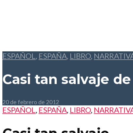
ESPAÑOL
,
ESPAÑA
,
LIBRO
,
NARRATIV
Casi tan salvaje
de 
20 de febrero de 2012
ESPAÑOL
,
ESPAÑA
,
LIBRO
,
NARRATIV