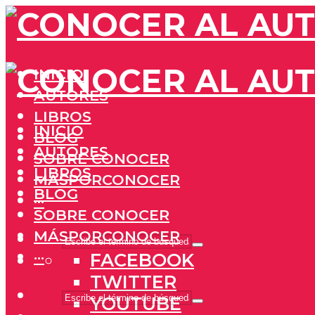
INICIO
AUTORES
LIBROS
INICIO
BLOG
AUTORES
SOBRE CONOCER
LIBROS
MÁSPORCONOCER
BLOG
···
SOBRE CONOCER
MÁSPORCONOCER
···
FACEBOOK
TWITTER
YOUTUBE