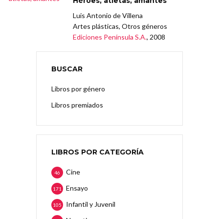
Héroes, atletas, amantes
Luis Antonio de Villena
Artes plásticas, Otros géneros
Ediciones Península S.A.
, 2008
BUSCAR
Libros por género
Libros premiados
LIBROS POR CATEGORÍA
Cine
46
Ensayo
171
Infantil y Juvenil
105