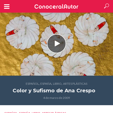
,
,
,
ESPAÑOL
ESPAÑA
LIBRO
ARTES PLÁSTICAS
Color y Sufismo
de Ana Crespo
4 de marzo de 2009
,
,
,