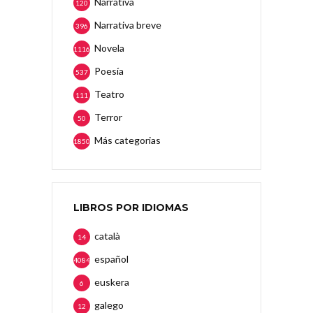
Narrativa
120
Narrativa breve
396
Novela
1116
Poesía
537
Teatro
111
Terror
50
Más categorias
1850
LIBROS POR IDIOMAS
català
14
español
4084
euskera
6
galego
12