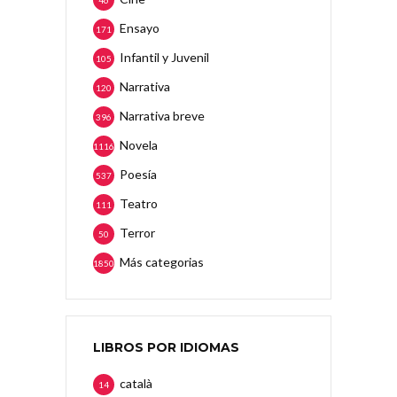
46
Ensayo
171
Infantil y Juvenil
105
Narrativa
120
Narrativa breve
396
Novela
1116
Poesía
537
Teatro
111
Terror
50
Más categorias
1850
LIBROS POR IDIOMAS
català
14