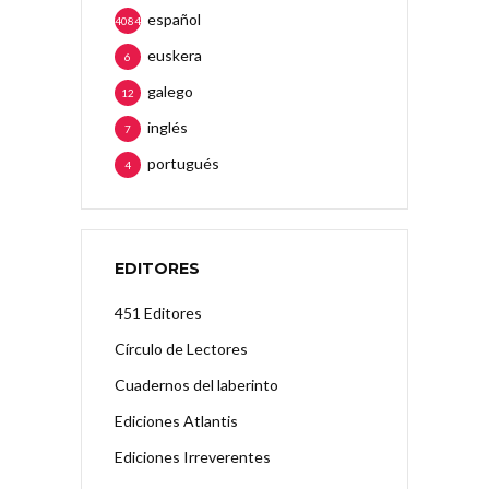
español
4084
euskera
6
galego
12
inglés
7
portugués
4
EDITORES
451 Editores
Círculo de Lectores
Cuadernos del laberinto
Ediciones Atlantis
Ediciones Irreverentes