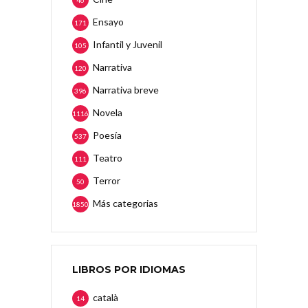
46
Ensayo
171
Infantil y Juvenil
105
Narrativa
120
Narrativa breve
396
Novela
1116
Poesía
537
Teatro
111
Terror
50
Más categorias
1850
LIBROS POR IDIOMAS
català
14