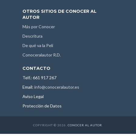
OTROS SITIOS DE CONOCER AL
AUTOR
Más por Conocer
Descritura
De qué va la Peli
Conoceralautor R.D.
CONTACTO
Telf.: 661 917 267
Email:
info@conoceralautor.es
Aviso Legal
Protección de Datos
COPYRIGHT © 2026.
CONOCER AL AUTOR
.