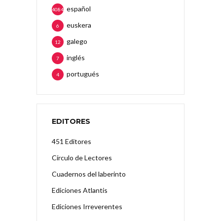
español
4084
euskera
6
galego
12
inglés
7
portugués
4
EDITORES
451 Editores
Círculo de Lectores
Cuadernos del laberinto
Ediciones Atlantis
Ediciones Irreverentes