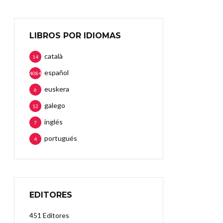
LIBROS POR IDIOMAS
català
14
español
4084
euskera
6
galego
12
inglés
7
portugués
4
EDITORES
451 Editores