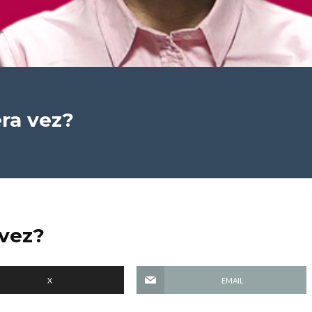
ra vez?
 vez?
X
EMAIL