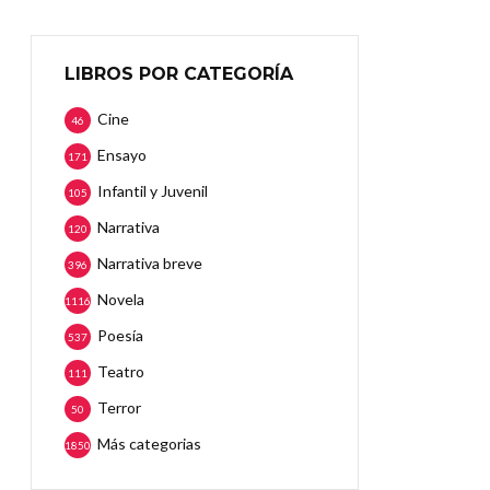
LIBROS POR CATEGORÍA
Cine
46
Ensayo
171
Infantil y Juvenil
105
Narrativa
120
Narrativa breve
396
Novela
1116
Poesía
537
Teatro
111
Terror
50
Más categorias
1850