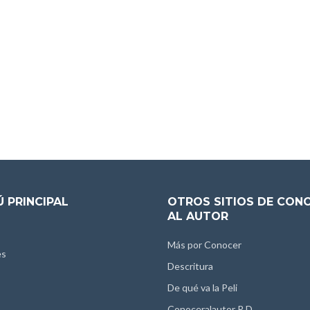
 PRINCIPAL
OTROS SITIOS DE CON
AL AUTOR
Más por Conocer
es
Descritura
De qué va la Peli
Conoceralautor R.D.