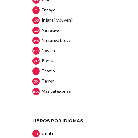
46
Ensayo
171
Infantil y Juvenil
105
Narrativa
120
Narrativa breve
396
Novela
1116
Poesía
537
Teatro
111
Terror
50
Más categorias
1850
LIBROS POR IDIOMAS
català
14