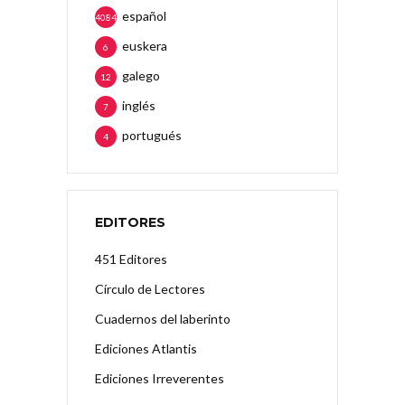
español
4084
euskera
6
galego
12
inglés
7
portugués
4
EDITORES
451 Editores
Círculo de Lectores
Cuadernos del laberinto
Ediciones Atlantis
Ediciones Irreverentes