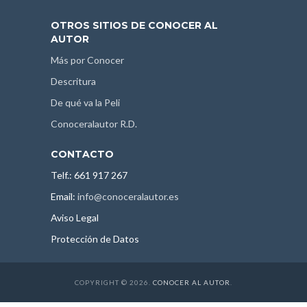
OTROS SITIOS DE CONOCER AL
AUTOR
Más por Conocer
Descritura
De qué va la Peli
Conoceralautor R.D.
CONTACTO
Telf.: 661 917 267
Email:
info@conoceralautor.es
Aviso Legal
Protección de Datos
COPYRIGHT © 2026.
CONOCER AL AUTOR
.