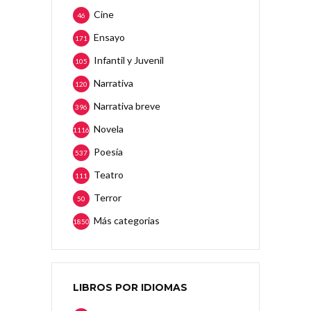
Cine
46
Ensayo
171
Infantil y Juvenil
105
Narrativa
120
Narrativa breve
396
Novela
1116
Poesía
537
Teatro
111
Terror
50
Más categorias
1850
LIBROS POR IDIOMAS