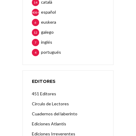
català
14
español
4084
euskera
6
galego
12
inglés
7
portugués
4
EDITORES
451 Editores
Círculo de Lectores
Cuadernos del laberinto
Ediciones Atlantis
Ediciones Irreverentes