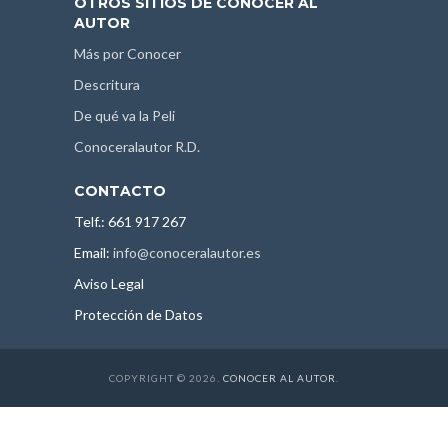
OTROS SITIOS DE CONOCER AL
AUTOR
Más por Conocer
Descritura
De qué va la Peli
Conoceralautor R.D.
CONTACTO
Telf.: 661 917 267
Email:
info@conoceralautor.es
Aviso Legal
Protección de Datos
COPYRIGHT © 2026.
CONOCER AL AUTOR
.