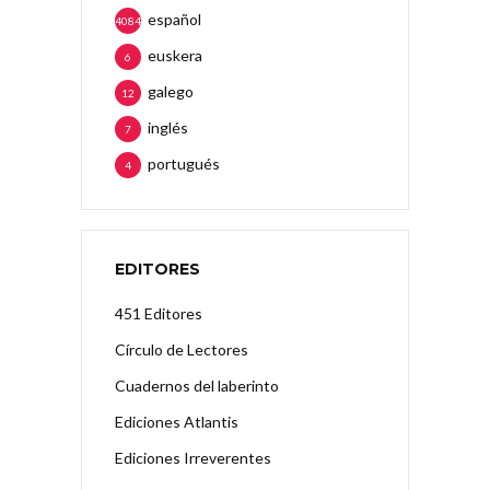
español
4084
euskera
6
galego
12
inglés
7
portugués
4
EDITORES
451 Editores
Círculo de Lectores
Cuadernos del laberinto
Ediciones Atlantis
Ediciones Irreverentes