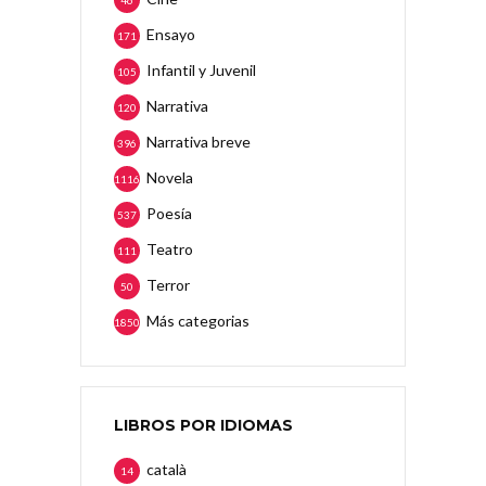
46
Ensayo
171
Infantil y Juvenil
105
Narrativa
120
Narrativa breve
396
Novela
1116
Poesía
537
Teatro
111
Terror
50
Más categorias
1850
LIBROS POR IDIOMAS
català
14