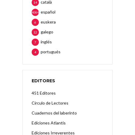
català
14
español
4084
euskera
6
galego
12
inglés
7
portugués
4
EDITORES
451 Editores
Círculo de Lectores
Cuadernos del laberinto
Ediciones Atlantis
Ediciones Irreverentes