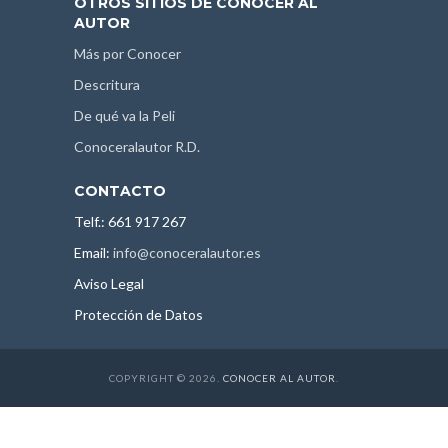
OTROS SITIOS DE CONOCER AL
AUTOR
Más por Conocer
Descritura
De qué va la Peli
Conoceralautor R.D.
CONTACTO
Telf.: 661 917 267
Email:
info@conoceralautor.es
Aviso Legal
Protección de Datos
COPYRIGHT © 2026.
CONOCER AL AUTOR
.