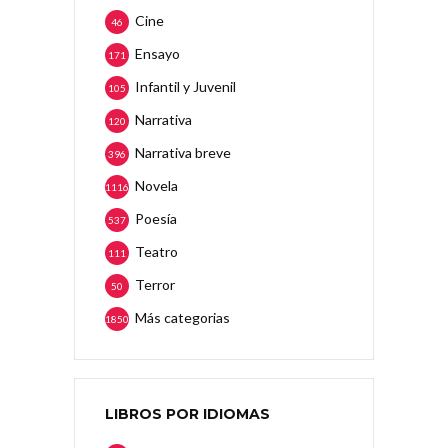
Cine
46
Ensayo
171
Infantil y Juvenil
105
Narrativa
120
Narrativa breve
396
Novela
1116
Poesía
537
Teatro
111
Terror
50
Más categorias
1850
LIBROS POR IDIOMAS