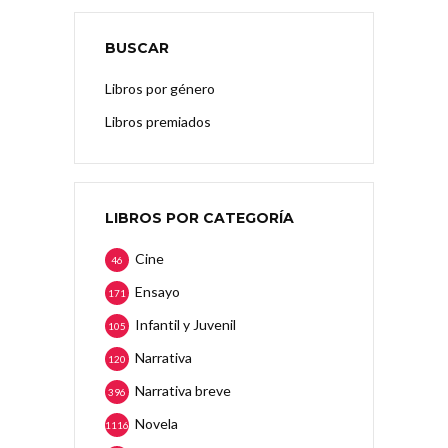
BUSCAR
Libros por género
Libros premiados
LIBROS POR CATEGORÍA
Cine
46
Ensayo
171
Infantil y Juvenil
105
Narrativa
120
Narrativa breve
396
Novela
1116