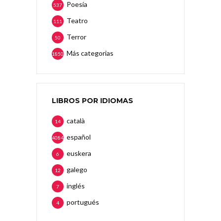
Poesía
537
Teatro
111
Terror
50
Más categorias
1850
LIBROS POR IDIOMAS
català
14
español
4084
euskera
6
galego
12
inglés
7
portugués
4