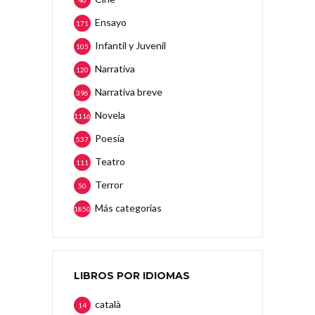
46
Ensayo
171
Infantil y Juvenil
105
Narrativa
120
Narrativa breve
396
Novela
1116
Poesía
537
Teatro
111
Terror
50
Más categorias
1850
LIBROS POR IDIOMAS
català
14