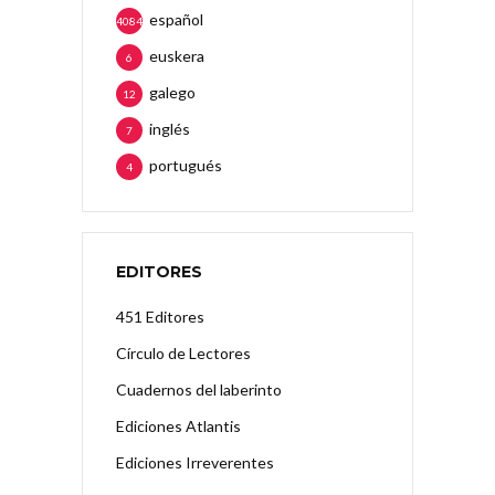
español
4084
euskera
6
galego
12
inglés
7
portugués
4
EDITORES
451 Editores
Círculo de Lectores
Cuadernos del laberinto
Ediciones Atlantis
Ediciones Irreverentes