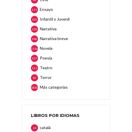
46
Ensayo
171
Infantil y Juvenil
105
Narrativa
120
Narrativa breve
396
Novela
1116
Poesía
537
Teatro
111
Terror
50
Más categorias
1850
LIBROS POR IDIOMAS
català
14