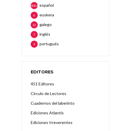
español
4084
euskera
6
galego
12
inglés
7
portugués
4
EDITORES
451 Editores
Círculo de Lectores
Cuadernos del laberinto
Ediciones Atlantis
Ediciones Irreverentes