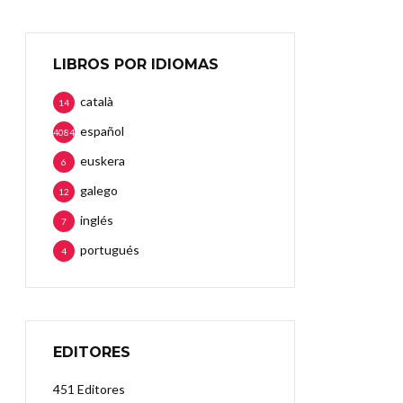
LIBROS POR IDIOMAS
català
14
español
4084
euskera
6
galego
12
inglés
7
portugués
4
EDITORES
451 Editores