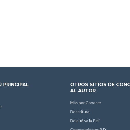
 PRINCIPAL
OTROS SITIOS DE CON
AL AUTOR
Más por Conocer
es
Descritura
De qué va la Peli
Conoceralautor R.D.