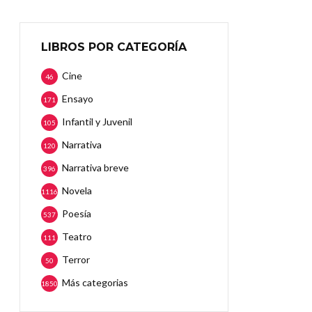
LIBROS POR CATEGORÍA
Cine
46
Ensayo
171
Infantil y Juvenil
105
Narrativa
120
Narrativa breve
396
Novela
1116
Poesía
537
Teatro
111
Terror
50
Más categorias
1850