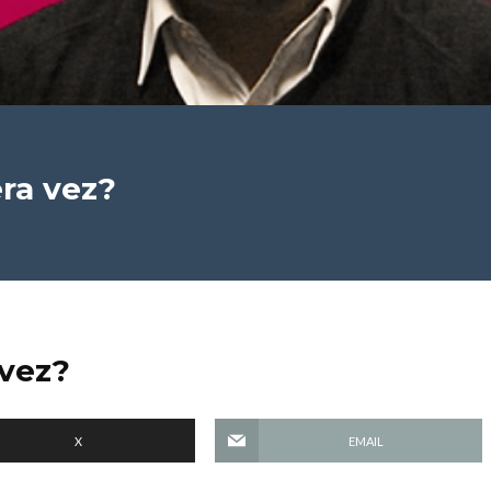
ra vez?
 vez?
X
EMAIL