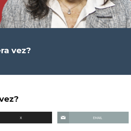
ra vez?
 vez?
X
EMAIL