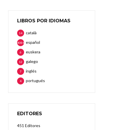
LIBROS POR IDIOMAS
català
14
español
4084
euskera
6
galego
12
inglés
7
portugués
4
EDITORES
451 Editores