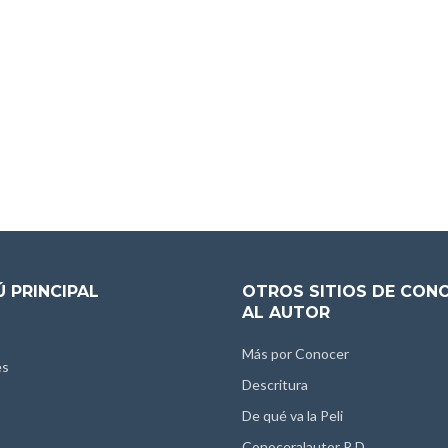
 PRINCIPAL
OTROS SITIOS DE CON
AL AUTOR
Más por Conocer
es
Descritura
De qué va la Peli
Conoceralautor R.D.