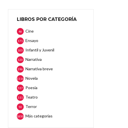
LIBROS POR CATEGORÍA
Cine
46
Ensayo
171
Infantil y Juvenil
105
Narrativa
120
Narrativa breve
396
Novela
1116
Poesía
537
Teatro
111
Terror
50
Más categorias
1850