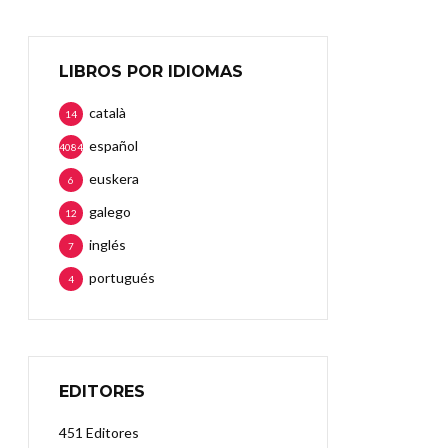
LIBROS POR IDIOMAS
català
14
español
4084
euskera
6
galego
12
inglés
7
portugués
4
EDITORES
451 Editores