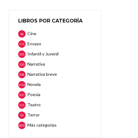
LIBROS POR CATEGORÍA
Cine
46
Ensayo
171
Infantil y Juvenil
105
Narrativa
120
Narrativa breve
396
Novela
1116
Poesía
537
Teatro
111
Terror
50
Más categorias
1850