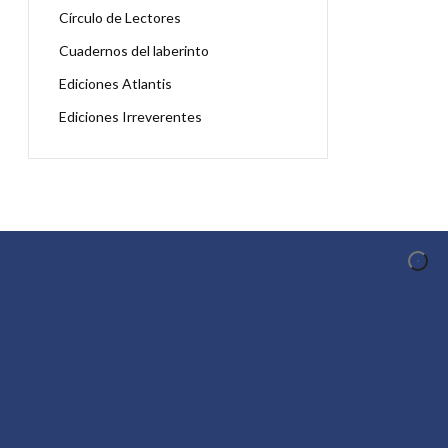
Círculo de Lectores
Cuadernos del laberinto
Ediciones Atlantis
Ediciones Irreverentes
OCER
CONTACTO
Telf.: 661 917 267
Email:
info@conoceralautor.es
Aviso Legal
Protección de Datos