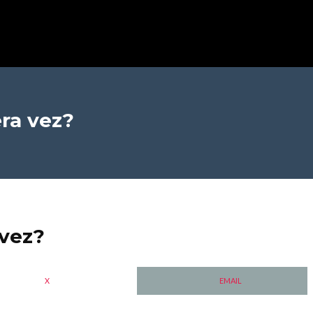
ra vez?
 vez?
X
EMAIL