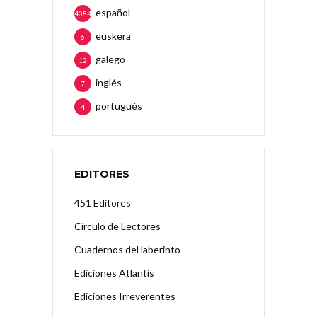
español
4084
euskera
6
galego
12
inglés
7
portugués
4
EDITORES
451 Editores
Círculo de Lectores
Cuadernos del laberinto
Ediciones Atlantis
Ediciones Irreverentes