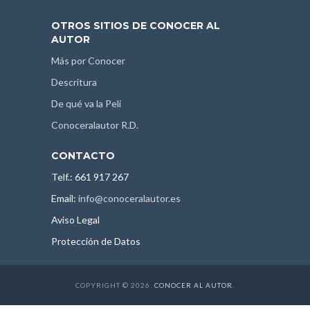
OTROS SITIOS DE CONOCER AL
AUTOR
Más por Conocer
Descritura
De qué va la Peli
Conoceralautor R.D.
CONTACTO
Telf.: 661 917 267
Email:
info@conoceralautor.es
Aviso Legal
Protección de Datos
COPYRIGHT © 2026.
CONOCER AL AUTOR
.