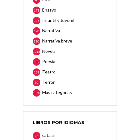
46
Ensayo
171
Infantil y Juvenil
105
Narrativa
120
Narrativa breve
396
Novela
1116
Poesía
537
Teatro
111
Terror
50
Más categorias
1850
LIBROS POR IDIOMAS
català
14