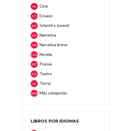
Cine
46
Ensayo
171
Infantil y Juvenil
105
Narrativa
120
Narrativa breve
396
Novela
1116
Poesía
537
Teatro
111
Terror
50
Más categorias
1850
LIBROS POR IDIOMAS