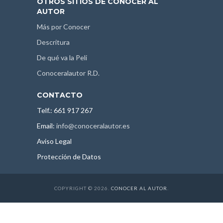
OTROS SITIOS DE CONOCER AL
AUTOR
Más por Conocer
Descritura
De qué va la Peli
Conoceralautor R.D.
CONTACTO
Telf.: 661 917 267
Email:
info@conoceralautor.es
Aviso Legal
Protección de Datos
COPYRIGHT © 2026.
CONOCER AL AUTOR
.