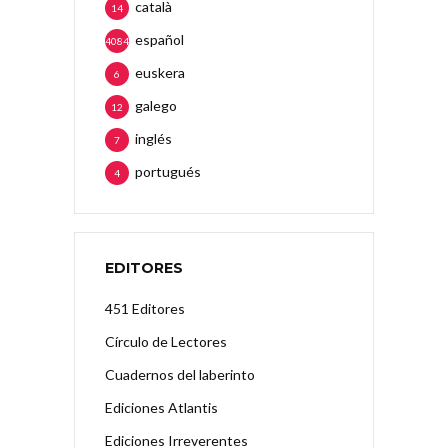
català
14
español
4084
euskera
6
galego
12
inglés
7
portugués
4
EDITORES
451 Editores
Círculo de Lectores
Cuadernos del laberinto
Ediciones Atlantis
Ediciones Irreverentes