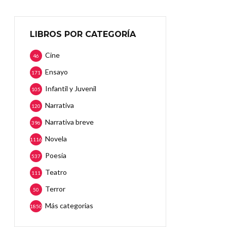
LIBROS POR CATEGORÍA
Cine
46
Ensayo
171
Infantil y Juvenil
105
Narrativa
120
Narrativa breve
396
Novela
1116
Poesía
537
Teatro
111
Terror
50
Más categorias
1850