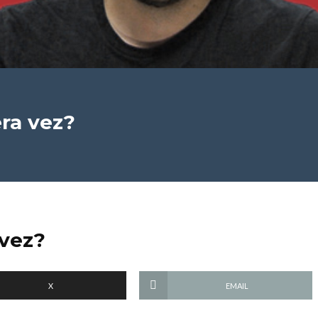
ra vez?
 vez?
X
EMAIL