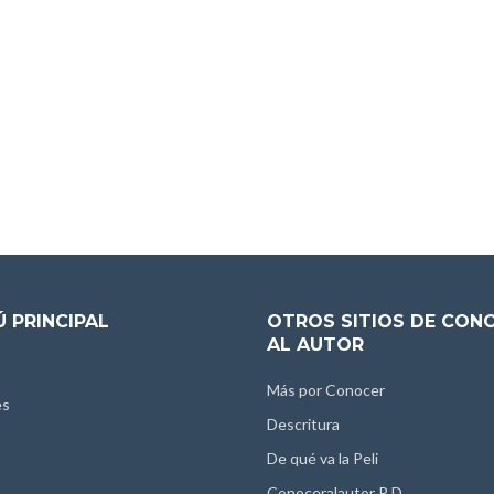
 PRINCIPAL
OTROS SITIOS DE CON
AL AUTOR
Más por Conocer
es
Descritura
De qué va la Peli
Conoceralautor R.D.