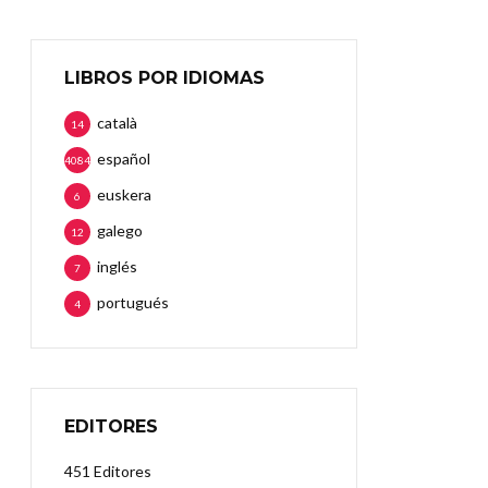
LIBROS POR IDIOMAS
català
14
español
4084
euskera
6
galego
12
inglés
7
portugués
4
EDITORES
451 Editores