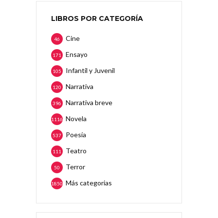
LIBROS POR CATEGORÍA
Cine
46
Ensayo
171
Infantil y Juvenil
105
Narrativa
120
Narrativa breve
396
Novela
1116
Poesía
537
Teatro
111
Terror
50
Más categorias
1850