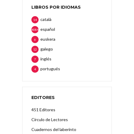
LIBROS POR IDIOMAS
català
14
español
4084
euskera
6
galego
12
inglés
7
portugués
4
EDITORES
451 Editores
Círculo de Lectores
Cuadernos del laberinto