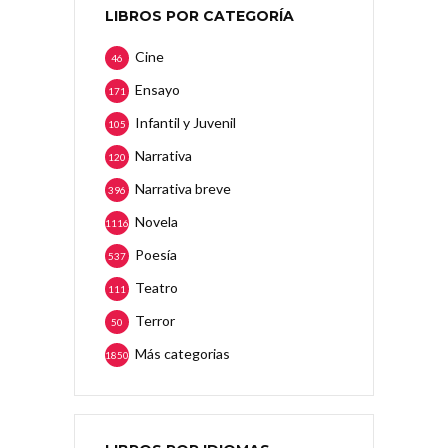
LIBROS POR CATEGORÍA
Cine
46
Ensayo
171
Infantil y Juvenil
105
Narrativa
120
Narrativa breve
396
Novela
1116
Poesía
537
Teatro
111
Terror
50
Más categorias
1850