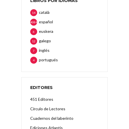
LIBROS POR IDIOMAS
català
14
español
4084
euskera
6
galego
12
inglés
7
portugués
4
EDITORES
451 Editores
Círculo de Lectores
Cuadernos del laberinto
Ediciones Atlantis