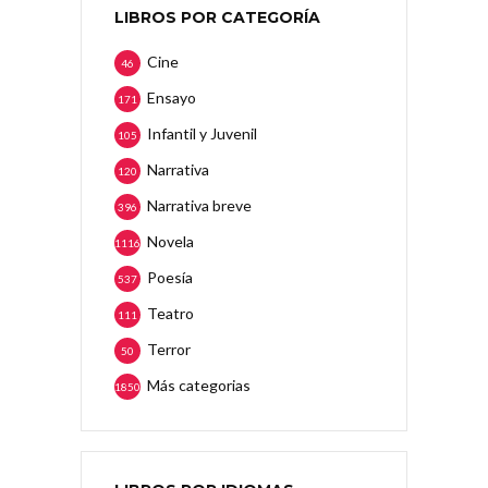
LIBROS POR CATEGORÍA
Cine
46
Ensayo
171
Infantil y Juvenil
105
Narrativa
120
Narrativa breve
396
Novela
1116
Poesía
537
Teatro
111
Terror
50
Más categorias
1850