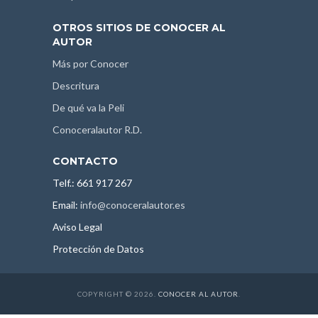
OTROS SITIOS DE CONOCER AL
AUTOR
Más por Conocer
Descritura
De qué va la Peli
Conoceralautor R.D.
CONTACTO
Telf.: 661 917 267
Email:
info@conoceralautor.es
Aviso Legal
Protección de Datos
COPYRIGHT © 2026.
CONOCER AL AUTOR
.