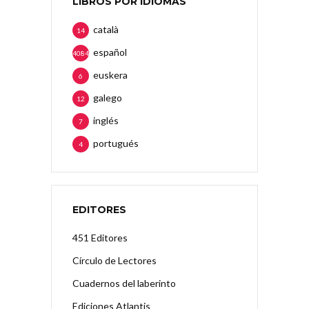
LIBROS POR IDIOMAS
català
14
español
4084
euskera
6
galego
12
inglés
7
portugués
4
EDITORES
451 Editores
Círculo de Lectores
Cuadernos del laberinto
Ediciones Atlantis