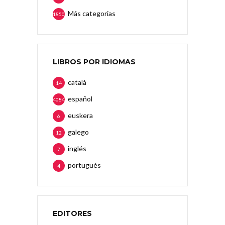
Más categorias
1850
LIBROS POR IDIOMAS
català
14
español
4084
euskera
6
galego
12
inglés
7
portugués
4
EDITORES