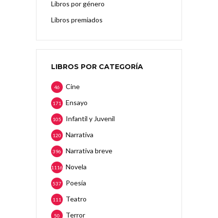
Libros por género
Libros premiados
LIBROS POR CATEGORÍA
Cine
46
Ensayo
171
Infantil y Juvenil
105
Narrativa
120
Narrativa breve
396
Novela
1116
Poesía
537
Teatro
111
Terror
50