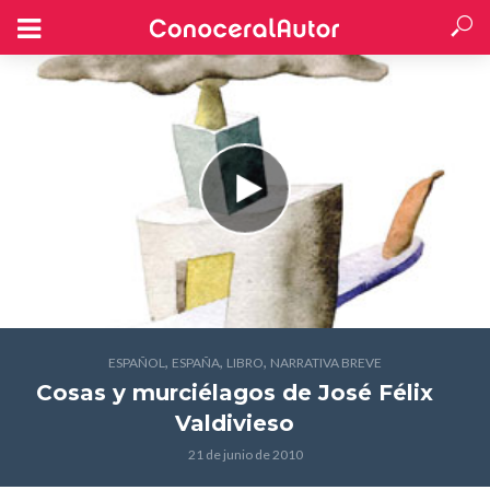
,
,
,
ESPAÑOL
ESPAÑA
LIBRO
NARRATIVA BREVE
Cosas y murciélagos
de José Félix
Valdivieso
21 de junio de 2010