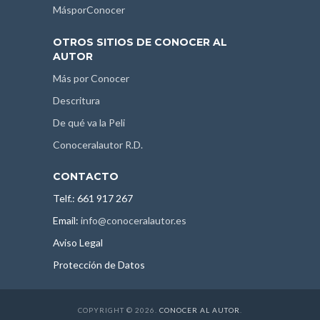
MásporConocer
OTROS SITIOS DE CONOCER AL
AUTOR
Más por Conocer
Descritura
De qué va la Peli
Conoceralautor R.D.
CONTACTO
Telf.: 661 917 267
Email:
info@conoceralautor.es
Aviso Legal
Protección de Datos
COPYRIGHT © 2026.
CONOCER AL AUTOR
.