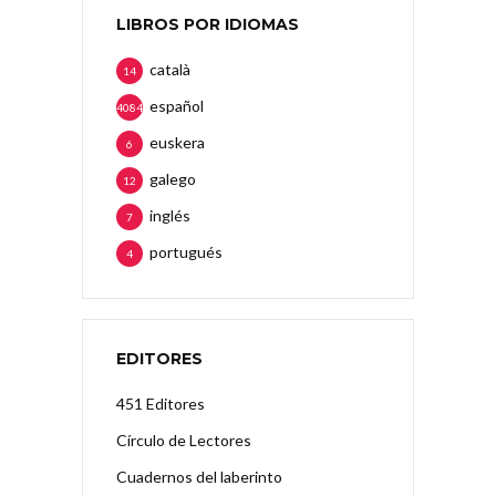
LIBROS POR IDIOMAS
català
14
español
4084
euskera
6
galego
12
inglés
7
portugués
4
EDITORES
451 Editores
Círculo de Lectores
Cuadernos del laberinto