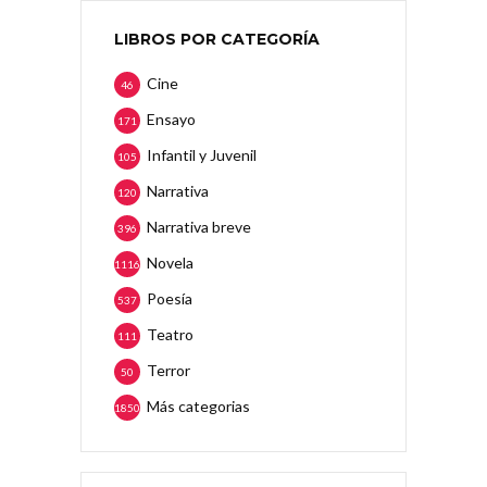
LIBROS POR CATEGORÍA
Cine
46
Ensayo
171
Infantil y Juvenil
105
Narrativa
120
Narrativa breve
396
Novela
1116
Poesía
537
Teatro
111
Terror
50
Más categorias
1850