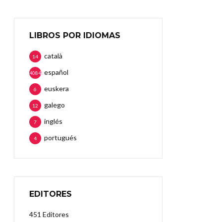
LIBROS POR IDIOMAS
català
14
español
4084
euskera
6
galego
12
inglés
7
portugués
4
EDITORES
451 Editores