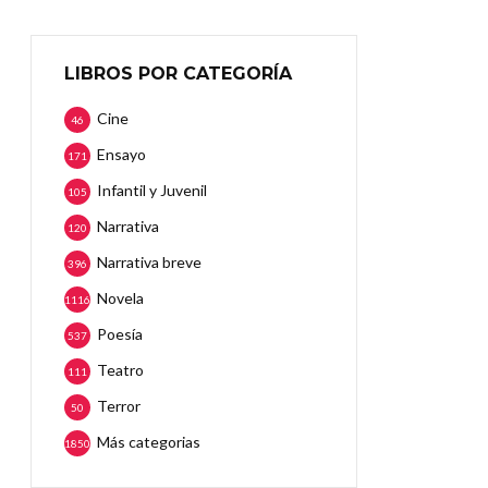
LIBROS POR CATEGORÍA
Cine
46
Ensayo
171
Infantil y Juvenil
105
Narrativa
120
Narrativa breve
396
Novela
1116
Poesía
537
Teatro
111
Terror
50
Más categorias
1850