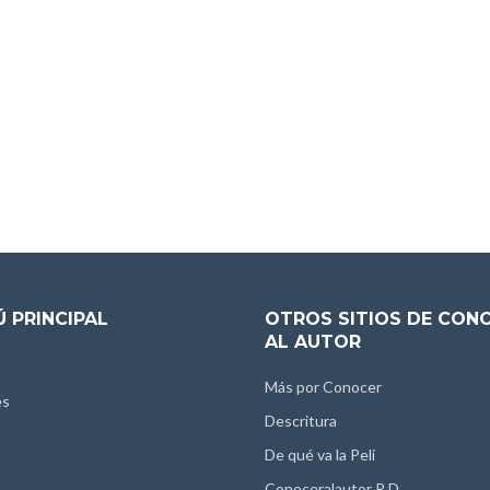
 PRINCIPAL
OTROS SITIOS DE CON
AL AUTOR
Más por Conocer
es
Descritura
De qué va la Peli
Conoceralautor R.D.