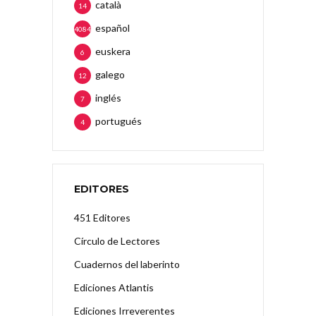
català
14
español
4084
euskera
6
galego
12
inglés
7
portugués
4
EDITORES
451 Editores
Círculo de Lectores
Cuadernos del laberinto
Ediciones Atlantis
Ediciones Irreverentes