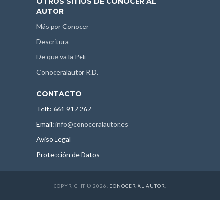
OTROS SITIOS DE CONOCER AL
AUTOR
Más por Conocer
Descritura
De qué va la Peli
Conoceralautor R.D.
CONTACTO
Telf.: 661 917 267
Email:
info@conoceralautor.es
Aviso Legal
Protección de Datos
COPYRIGHT © 2026.
CONOCER AL AUTOR
.