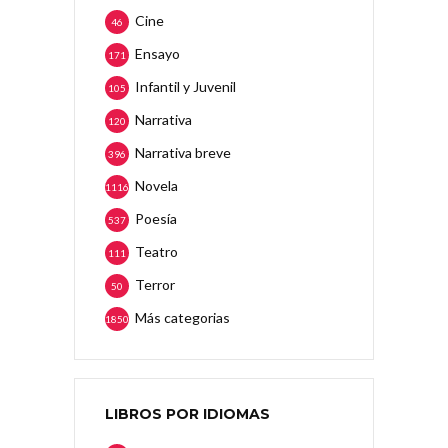
Cine
46
Ensayo
171
Infantil y Juvenil
105
Narrativa
120
Narrativa breve
396
Novela
1116
Poesía
537
Teatro
111
Terror
50
Más categorias
1850
LIBROS POR IDIOMAS