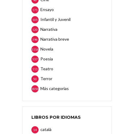
46
Ensayo
171
Infantil y Juvenil
105
Narrativa
120
Narrativa breve
396
Novela
1116
Poesía
537
Teatro
111
Terror
50
Más categorias
1850
LIBROS POR IDIOMAS
català
14