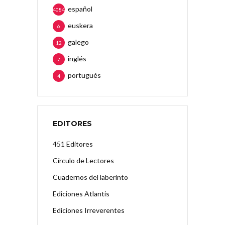
español
4084
euskera
6
galego
12
inglés
7
portugués
4
EDITORES
451 Editores
Círculo de Lectores
Cuadernos del laberinto
Ediciones Atlantis
Ediciones Irreverentes