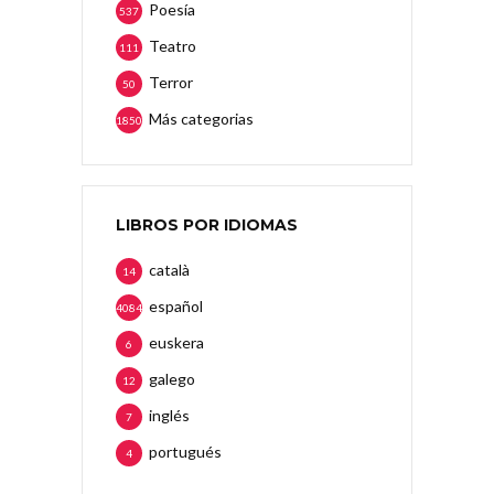
Poesía
537
Teatro
111
Terror
50
Más categorias
1850
LIBROS POR IDIOMAS
català
14
español
4084
euskera
6
galego
12
inglés
7
portugués
4