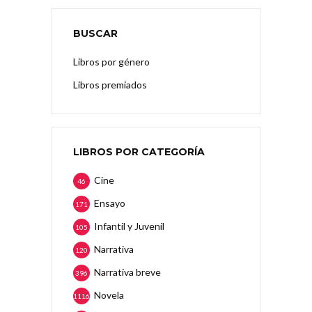
BUSCAR
Libros por género
Libros premiados
LIBROS POR CATEGORÍA
Cine
46
Ensayo
171
Infantil y Juvenil
105
Narrativa
120
Narrativa breve
396
Novela
1116