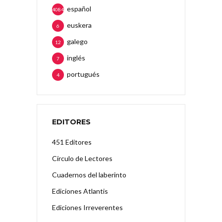
español
4084
euskera
6
galego
12
inglés
7
portugués
4
EDITORES
451 Editores
Círculo de Lectores
Cuadernos del laberinto
Ediciones Atlantis
Ediciones Irreverentes