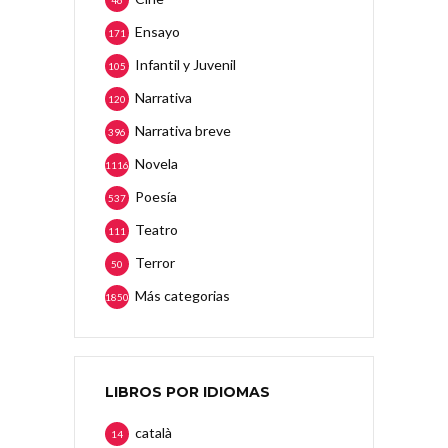
46
Ensayo
171
Infantil y Juvenil
105
Narrativa
120
Narrativa breve
396
Novela
1116
Poesía
537
Teatro
111
Terror
50
Más categorias
1850
LIBROS POR IDIOMAS
català
14