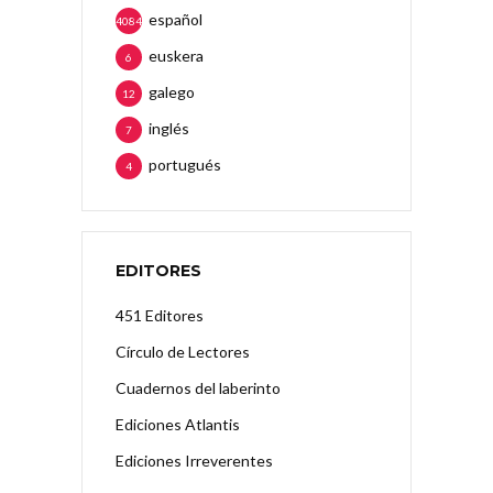
español
4084
euskera
6
galego
12
inglés
7
portugués
4
EDITORES
451 Editores
Círculo de Lectores
Cuadernos del laberinto
Ediciones Atlantis
Ediciones Irreverentes