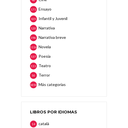
46
Ensayo
171
Infantil y Juvenil
105
Narrativa
120
Narrativa breve
396
Novela
1116
Poesía
537
Teatro
111
Terror
50
Más categorias
1850
LIBROS POR IDIOMAS
català
14