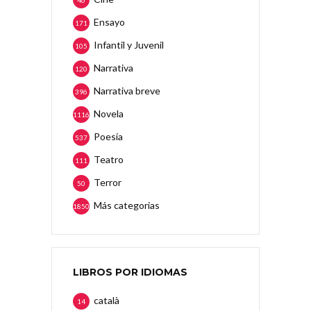
46
Ensayo
171
Infantil y Juvenil
105
Narrativa
120
Narrativa breve
396
Novela
1116
Poesía
537
Teatro
111
Terror
50
Más categorias
1850
LIBROS POR IDIOMAS
català
14