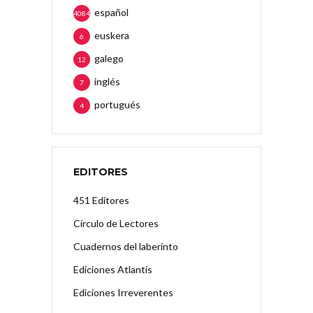
español
4084
euskera
6
galego
12
inglés
7
portugués
4
EDITORES
451 Editores
Círculo de Lectores
Cuadernos del laberinto
Ediciones Atlantis
Ediciones Irreverentes