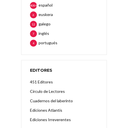
español
4084
euskera
6
galego
12
inglés
7
portugués
4
EDITORES
451 Editores
Círculo de Lectores
Cuadernos del laberinto
Ediciones Atlantis
Ediciones Irreverentes