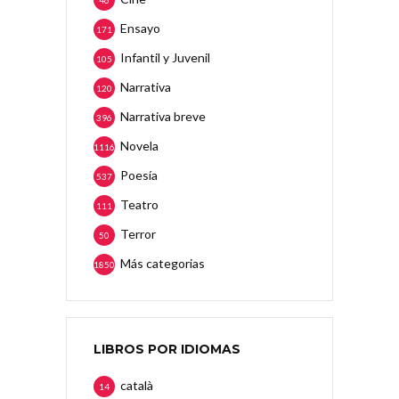
46
Ensayo
171
Infantil y Juvenil
105
Narrativa
120
Narrativa breve
396
Novela
1116
Poesía
537
Teatro
111
Terror
50
Más categorias
1850
LIBROS POR IDIOMAS
català
14