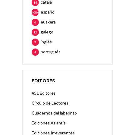
català
14
español
4084
euskera
6
galego
12
inglés
7
portugués
4
EDITORES
451 Editores
Círculo de Lectores
Cuadernos del laberinto
Ediciones Atlantis
Ediciones Irreverentes