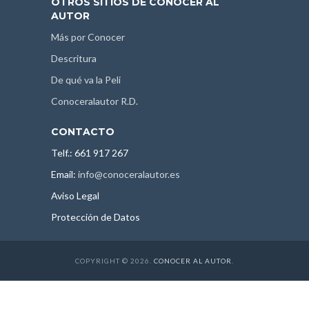
OTROS SITIOS DE CONOCER AL
AUTOR
Más por Conocer
Descritura
De qué va la Peli
Conoceralautor R.D.
CONTACTO
Telf.: 661 917 267
Email:
info@conoceralautor.es
Aviso Legal
Protección de Datos
COPYRIGHT © 2026.
CONOCER AL AUTOR
.