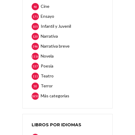
Cine
46
Ensayo
171
Infantil y Juvenil
105
Narrativa
120
Narrativa breve
396
Novela
1116
Poesía
537
Teatro
111
Terror
50
Más categorias
1850
LIBROS POR IDIOMAS