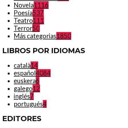
Novela
1116
Poesía
537
Teatro
111
Terror
50
Más categorias
1850
LIBROS POR IDIOMAS
català
14
español
4084
euskera
6
galego
12
inglés
7
portugués
4
EDITORES