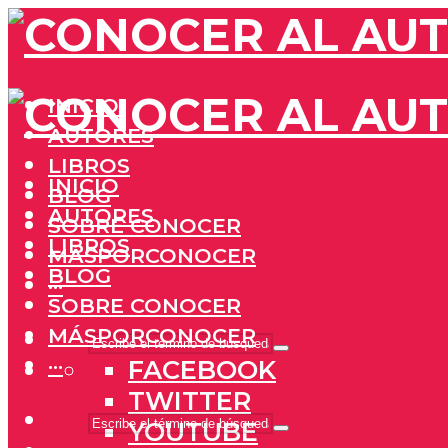
INICIO
AUTORES
LIBROS
INICIO
BLOG
AUTORES
SOBRE CONOCER
LIBROS
MÁSPORCONOCER
BLOG
···
SOBRE CONOCER
MÁSPORCONOCER
···
FACEBOOK
TWITTER
YOUTUBE