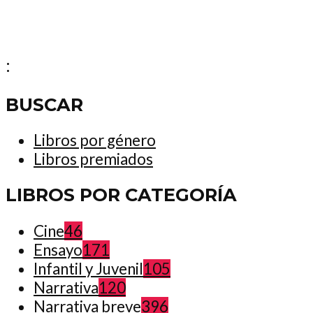
:
BUSCAR
Libros por género
Libros premiados
LIBROS POR CATEGORÍA
Cine
46
Ensayo
171
Infantil y Juvenil
105
Narrativa
120
Narrativa breve
396