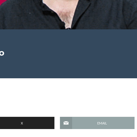
o
X
EMAIL