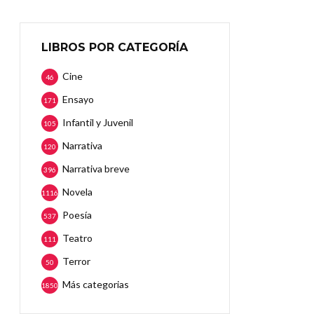
LIBROS POR CATEGORÍA
Cine
46
Ensayo
171
Infantil y Juvenil
105
Narrativa
120
Narrativa breve
396
Novela
1116
Poesía
537
Teatro
111
Terror
50
Más categorias
1850