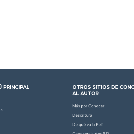
 PRINCIPAL
OTROS SITIOS DE CON
AL AUTOR
Más por Conocer
es
Descritura
De qué va la Peli
Conoceralautor R.D.