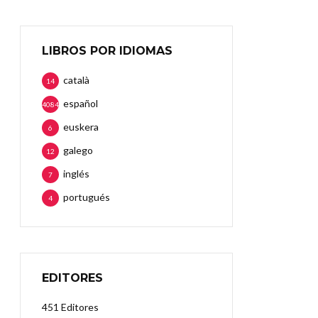
LIBROS POR IDIOMAS
català
14
español
4084
euskera
6
galego
12
inglés
7
portugués
4
EDITORES
451 Editores