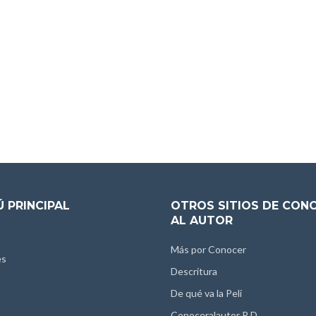
 PRINCIPAL
OTROS SITIOS DE CON
AL AUTOR
Más por Conocer
es
Descritura
De qué va la Peli
Conoceralautor R.D.