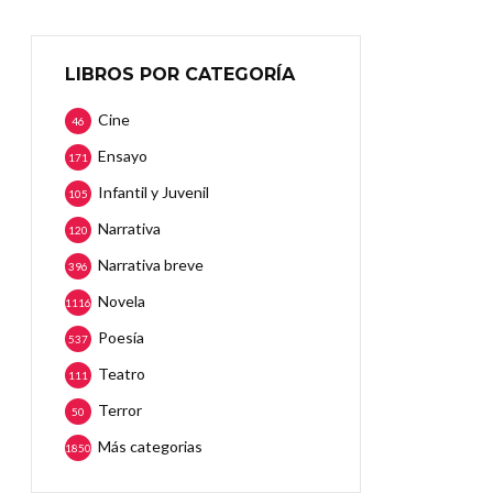
LIBROS POR CATEGORÍA
Cine
46
Ensayo
171
Infantil y Juvenil
105
Narrativa
120
Narrativa breve
396
Novela
1116
Poesía
537
Teatro
111
Terror
50
Más categorias
1850