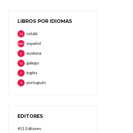
LIBROS POR IDIOMAS
català
14
español
4084
euskera
6
galego
12
inglés
7
portugués
4
EDITORES
451 Editores