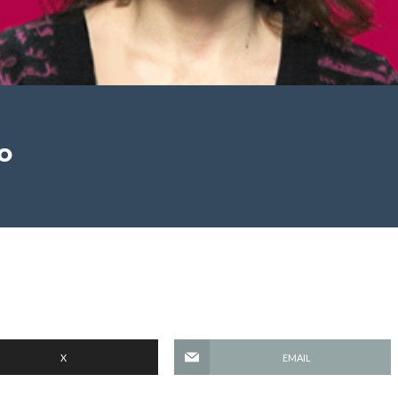
o
X
EMAIL