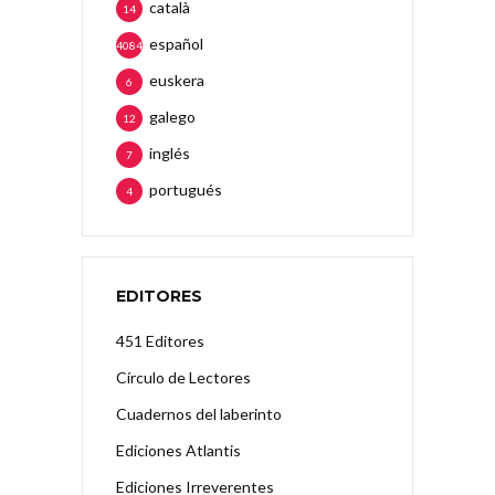
català
14
español
4084
euskera
6
galego
12
inglés
7
portugués
4
EDITORES
451 Editores
Círculo de Lectores
Cuadernos del laberinto
Ediciones Atlantis
Ediciones Irreverentes