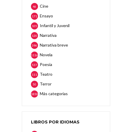
Cine
46
Ensayo
171
Infantil y Juvenil
105
Narrativa
120
Narrativa breve
396
Novela
1116
Poesía
537
Teatro
111
Terror
50
Más categorias
1850
LIBROS POR IDIOMAS