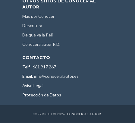
OTROS SITIOS DE CONOCER AL
AUTOR
Más por Conocer
Descritura
De qué va la Peli
Conoceralautor R.D.
CONTACTO
Telf.: 661 917 267
Email:
info@conoceralautor.es
Aviso Legal
Protección de Datos
COPYRIGHT © 2026.
CONOCER AL AUTOR
.